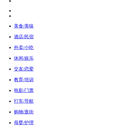
美食/美味
酒店/民宿
外卖/小吃
休闲/娱乐
交友/恋爱
教育/培训
电影/门票
打车/导航
购物/逛街
母婴/护理