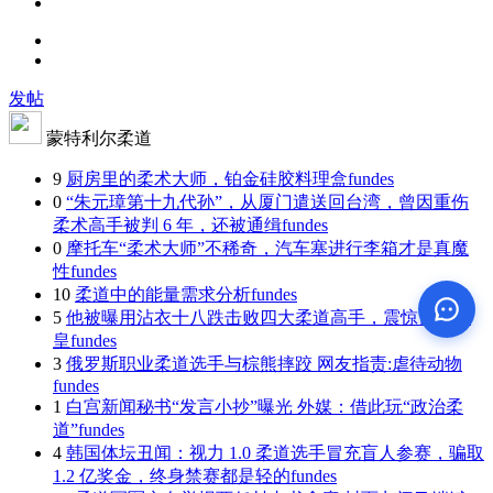
发帖
蒙特利尔柔道
9
厨房里的柔术大师，铂金硅胶料理盒
fundes
0
“朱元璋第十九代孙”，从厦门遣送回台湾，曾因重伤
柔术高手被判 6 年，还被通缉
fundes
0
摩托车“柔术大师”不稀奇，汽车塞进行李箱才是真魔
性
fundes
10
柔道中的能量需求分析
fundes
5
他被曝用沾衣十八跌击败四大柔道高手，震惊日本天
皇
fundes
3
俄罗斯职业柔道选手与棕熊摔跤 网友指责:虐待动物
fundes
1
白宫新闻秘书“发言小抄”曝光 外媒：借此玩“政治柔
道”
fundes
4
韩国体坛丑闻：视力 1.0 柔道选手冒充盲人参赛，骗取
1.2 亿奖金，终身禁赛都是轻的
fundes