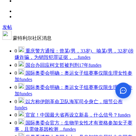
发帖
蒙特利尔社区消息
0
重庆警方通报：曾某(男，33岁)、喻某(男，32岁)涉
嫌诈骗，为销毁犯罪证据， ...
fundes
0
国台办回应柯文哲被判刑17年
fundes
0
国际奥委会明确：奥运女子组赛事仅限生理女性参
加
fundes
0
国际奥委会明确：奥运女子组赛事仅限生理女性参
加
fundes
0
以方称伊朗革命卫队海军司令身亡，细节公布
fundes
0
官宣！中国最大省再设立新县，什么信号？
fundes
0
国际奥委会官方：生物学女性才有资格参加女子赛
事，且需做基因检测 ...
fundes