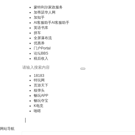
蒙特利尔家政服务
加蒂諾华人网
加知乎
AI客服助手
AI客服助手
英语书库
拼车
全屏瀑布流
优惠券
门户
Portal
论坛
BBS
税后收入
18183
特玩网
页游天下
核弹头
畅玩APP
畅玩夺宝
K电竞
啪嗒
|
网站导航