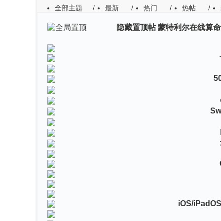
全部主题
/
最新
/
热门
/
热帖
/
隐藏置顶帖
蒙特利尔在线算命
作者
回复/查看
最后发表
5
Sw
iOS/iPadOS 