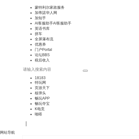
蒙特利尔家政服务
加蒂諾华人网
加知乎
AI客服助手
AI客服助手
英语书库
拼车
全屏瀑布流
优惠券
门户
Portal
论坛
BBS
税后收入
18183
特玩网
页游天下
核弹头
畅玩APP
畅玩夺宝
K电竞
啪嗒
|
网站导航