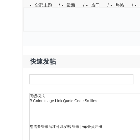
全部主题
/
最新
/
热门
/
热帖
/
作者
回复/查看
最后发表
快速发帖
高级模式
B
Color
Image
Link
Quote
Code
Smilies
您需要登录后才可以发帖
登录
|
vip会员注册