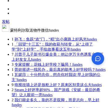
发帖
蒙特利尔取送物件微信fundes
1
孙飞：鱼跃“农”门，“稻”出小康路上好风光
fundes
1
「回望“十三五”：我的收获与转变」从“上得了
学”到“上好学”，手绘故事看这五年
fundes
7
川普干儿子新书引爆全美：他让伊万卡色诱客户，盯
上好友女儿
fundes
3
专家提醒：花钱上好学校？骗局！
fundes
1
普娃摇进一线民办，最后真的能考上好学校吗？
fundes
1
瓦妮莎：十分想念你，想念你对我说‘早上好我的公
主’
fundes
9
电视挂墙上还是放柜上好？原来区别竟这么大
fundes
2
Steam上好评率超90%，国产游戏《安妮：最后的希
望》让人眼前一亮
fundes
2
我们能走多久，靠的不是双脚，而是志向，早上好
fundes