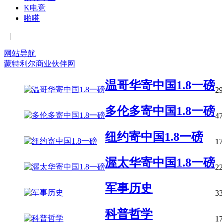
K电竞
啪嗒
|
网站导航
蒙特利尔商业伙伴网
温哥华寄中国1.8一磅
2
多伦多寄中国1.8一磅
4
纽约寄中国1.8一磅
1
渥太华寄中国1.8一磅
2
军事历史
3
科普哲学
1