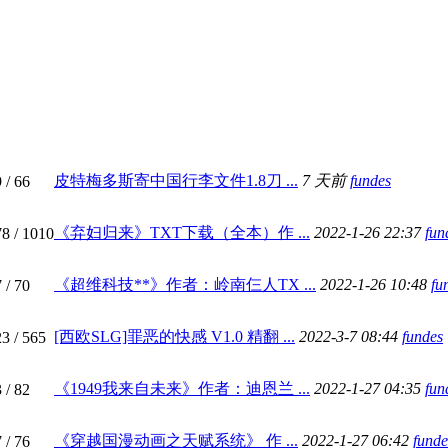
皮特梅多斯寄中国行李文件1.8刀 ...
7 天前
fundes
9
/ 66
《弃妇归来》TXT下载（全本）作 ...
2022-1-26 22:37
fun
78
/ 1010
《超维科技**》作者：岭南仨人TX ...
2022-1-26 10:48
fu
7
/ 70
[西欧SLG]罪恶的快感 V1.0 精翻 ...
2022-3-7 08:44
fundes
23
/ 565
《1949我来自未来》作者：迪恩兰 ...
2022-1-27 04:35
fun
3
/ 82
《穿越国漫动画之天赋系统》 作 ...
2022-1-27 06:42
funde
7
/ 76