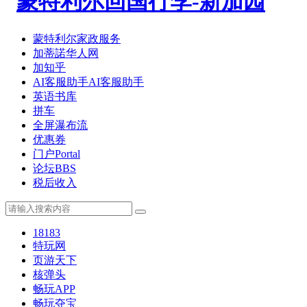
蒙特利尔家政服务
加蒂諾华人网
加知乎
AI客服助手
AI客服助手
英语书库
拼车
全屏瀑布流
优惠券
门户
Portal
论坛
BBS
税后收入
18183
特玩网
页游天下
核弹头
畅玩APP
畅玩夺宝