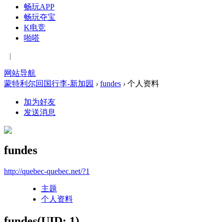
畅玩APP
畅玩夺宝
K电竞
啪嗒
|
网站导航
蒙特利尔回国行李-新加园
›
fundes
›
个人资料
加为好友
发送消息
fundes
http://quebec-quebec.net/?1
主题
个人资料
fundes
(UID: 1)