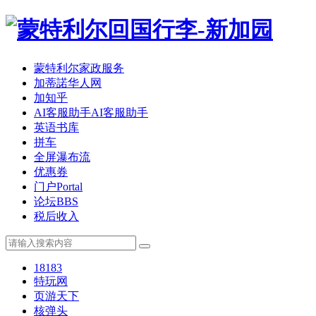
蒙特利尔家政服务
加蒂諾华人网
加知乎
AI客服助手
AI客服助手
英语书库
拼车
全屏瀑布流
优惠券
门户
Portal
论坛
BBS
税后收入
18183
特玩网
页游天下
核弹头