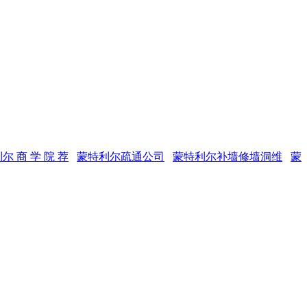
尔 商 学 院 荐
蒙特利尔疏通公司
蒙特利尔补墙修墙洞维
蒙