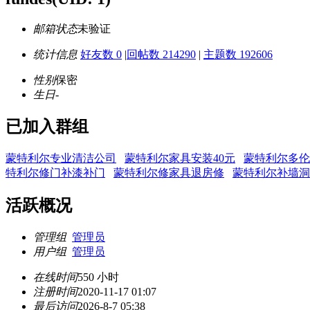
邮箱状态
未验证
统计信息
好友数 0
|
回帖数 214290
|
主题数 192606
性别
保密
生日
-
已加入群组
蒙特利尔专业清洁公司
蒙特利尔家具安装40元
蒙特利尔多伦
特利尔修门补漆补门
蒙特利尔修家具退房修
蒙特利尔补墙洞
活跃概况
管理组
管理员
用户组
管理员
在线时间
550 小时
注册时间
2020-11-17 01:07
最后访问
2026-8-7 05:38