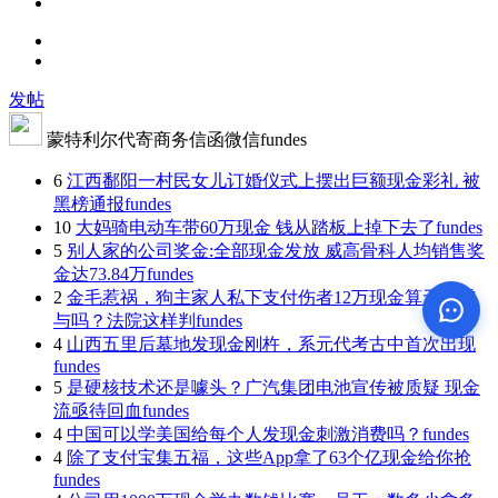
发帖
蒙特利尔代寄商务信函微信fundes
6
江西鄱阳一村民女儿订婚仪式上摆出巨额现金彩礼 被
黑榜通报
fundes
10
大妈骑电动车带60万现金 钱从踏板上掉下去了
fundes
5
别人家的公司奖金:全部现金发放 威高骨科人均销售奖
金达73.84万
fundes
2
金毛惹祸，狗主家人私下支付伤者12万现金算无偿赠
与吗？法院这样判
fundes
4
山西五里后墓地发现金刚杵，系元代考古中首次出现
fundes
5
是硬核技术还是噱头？广汽集团电池宣传被质疑 现金
流亟待回血
fundes
4
中国可以学美国给每个人发现金刺激消费吗？
fundes
4
除了支付宝集五福，这些App拿了63个亿现金给你抢
fundes