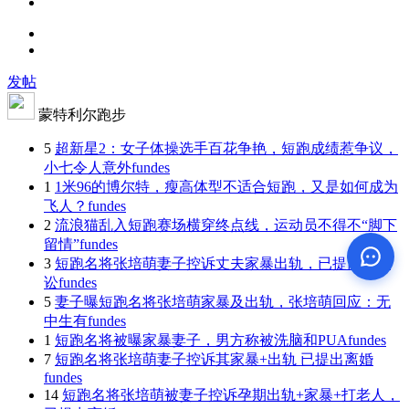
发帖
蒙特利尔跑步
5
超新星2：女子体操选手百花争艳，短跑成绩惹争议，
小七令人意外
fundes
1
1米96的博尔特，瘦高体型不适合短跑，又是如何成为
飞人？
fundes
2
流浪猫乱入短跑赛场横穿终点线，运动员不得不“脚下
留情”
fundes
3
短跑名将张培萌妻子控诉丈夫家暴出轨，已提离婚诉
讼
fundes
5
妻子曝短跑名将张培萌家暴及出轨，张培萌回应：无
中生有
fundes
1
短跑名将被曝家暴妻子，男方称被洗脑和PUA
fundes
7
短跑名将张培萌妻子控诉其家暴+出轨 已提出离婚
fundes
14
短跑名将张培萌被妻子控诉孕期出轨+家暴+打老人，