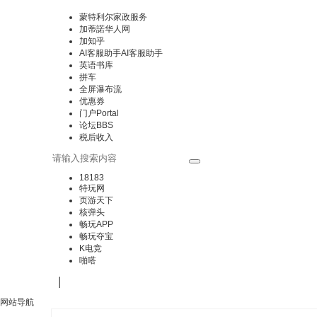
蒙特利尔家政服务
加蒂諾华人网
加知乎
AI客服助手
AI客服助手
英语书库
拼车
全屏瀑布流
优惠券
门户
Portal
论坛
BBS
税后收入
18183
特玩网
页游天下
核弹头
畅玩APP
畅玩夺宝
K电竞
啪嗒
|
网站导航