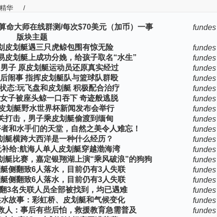
精华
/
算命大师在线群测/每次$70美元（加币）一事
fundes
版块主题
划皮划艇遇三只虎鲸包围有惊无险
fundes
易皮划艇上成功分娩，给孩子取名“水生”
fundes
人"男子 原皮划艇运动员还原真实经过
fundes
后闹事 指挥皮划艇队与篮球队群殴
fundes
状态:玩飞盘和皮划艇 积极配合治疗
fundes
女子被座头鲸一口吞下 奇迹般逃脱
fundes
江皮划艇野水世界杯新闻发布会举行
fundes
关打击，男子乘皮划艇偷渡到缅甸
fundes
好者和水手们的天堂，自然之美令人难忘！
fundes
划艇横跨大西洋是一种什么经历？
fundes
休无补给:航海人单人皮划艇穿越渤海湾
fundes
划艇比赛，嘉定银翔湖上演“乘风破浪”的狗狗
fundes
艇侧翻致6人落水，目前仍有3人失联
fundes
艇侧翻致6人落水，目前仍有3人失联
fundes
翻3名失联人员全部被找到，均已遇难
fundes
洪水故事：彩虹桥、皮划艇和气候变化
fundes
救人：事后有些后怕，救援教育急需普及
fundes