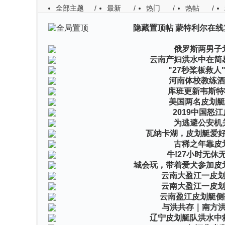
全部主题
/
最新
/
热门
/
热帖
/
隐藏置顶帖
蒙特利尔在线
作者
回复/查看
最后发表
俄罗斯两男子
云南产妇洪水中在简
"27秒桨板救
河南体校教练酒
库班更新韦斯特
美国两名皮划艇
2019中国怒
为逃避公安机
瓦纳卡湖，皮划艇爱
古稀之年靠皮
牛!27小时无
城会玩，带着爱犬参加皮
云南大盈江一皮划
云南大盈江一皮划
云南盈江皮划艇侧
与洪共存｜南方
辽宁皮划艇队洪水中