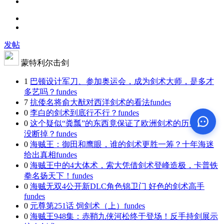
发帖
蒙特利尔击剑
1
巴顿设计军刀、参加奥运会，成为剑术大师，是多才
多艺吗？
fundes
7
抗倭名将俞大猷对西洋剑术的看法
fundes
0
李白的剑术到底行不行？
fundes
0
这个疑似“粪瓢”的东西竟保证了欧洲剑术的历史传承
没断掉？
fundes
0
海贼王：御田和鹰眼，谁的剑术更胜一筹？十年海迷
给出真相
fundes
0
海贼王中的4大体术，索大凭借剑术登峰造极，卡普铁
拳名扬天下！
fundes
0
海贼无双4公开新DLC角色锦卫门 好色的剑术高手
fundes
0
元尊第251话 饲剑术（上）
fundes
0
海贼王948集：赤鞘九侠河松终于登场！反手持剑展示