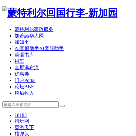
蒙特利尔家政服务
加蒂諾华人网
加知乎
AI客服助手
AI客服助手
英语书库
拼车
全屏瀑布流
优惠券
门户
Portal
论坛
BBS
税后收入
18183
特玩网
页游天下
核弹头