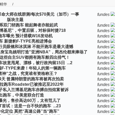
精华
/
命大师在线群测/每次$70美元（加币）一事
fundes
版块主题
系双门轿跑车 能起舞者亦能起武
fundes
博基尼”，中置后驱，对标保时捷718
fundes
车曝光 预计搭载W16发动机
fundes
 新捷豹F-TYPE亮相进博会
fundes
行员眼镜和冰淇淋 不能开跑车是最大遗憾
fundes
身宝岛姚明打造"亚洲NBA"，周杰伦都来捧场了
fundes
这些自主SUV都拥有跑车般四出排气！
fundes
车故意甩尾、漂移，被行政拘留15日
...
2
fundes
F-TYPE来袭！年轻人的第一辆跑车
fundes
“诸神”之战，究竟谁有资格称王？
fundes
4天 曾属特朗普的跑车将被再次拍卖
fundes
车Roadster已被推迟至2022年
fundes
子私入兰博基尼跑车赤膊自拍炫富被诉
fundes
出跑车，中美意联合打造
fundes
曝光，售价高达60万，太有范儿了
fundes
2.0T首试：这是一台不快的跑车
...
2
3
fundes
化定位 莫把“高速公路”当“跑车”
fundes