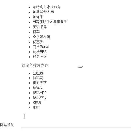
蒙特利尔家政服务
加蒂諾华人网
加知乎
AI客服助手
AI客服助手
英语书库
拼车
全屏瀑布流
优惠券
门户
Portal
论坛
BBS
税后收入
18183
特玩网
页游天下
核弹头
畅玩APP
畅玩夺宝
K电竞
啪嗒
|
网站导航