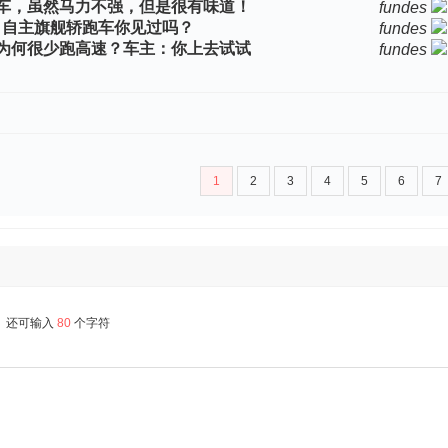
跑车，虽然马力不强，但是很有味道！
fundes
力，自主旗舰轿跑车你见过吗？
fundes
为何很少跑高速？车主：你上去试试
fundes
1
2
3
4
5
6
7
还可输入
80
个字符