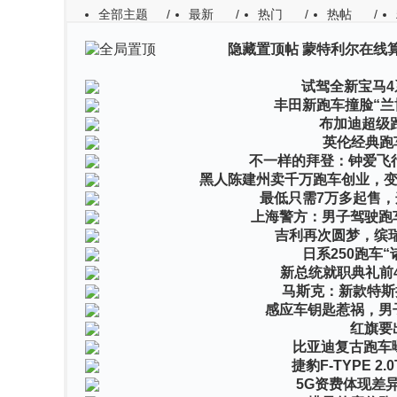
全部主题
/
最新
/
热门
/
热帖
/
隐藏置顶帖
蒙特利尔在线算
作者
回复/查看
最后发表
试驾全新宝马4
丰田新跑车撞脸“兰
布加迪超级跑
英伦经典跑车
不一样的拜登：钟爱飞
黑人陈建州卖千万跑车创业，变
最低只需7万多起售，
上海警方：男子驾驶跑
吉利再次圆梦，缤瑞
日系250跑车
新总统就职典礼前
马斯克：新款特斯拉跑
感应车钥匙惹祸，男
红旗要
比亚迪复古跑车
捷豹F-TYPE 
5G资费体现差异