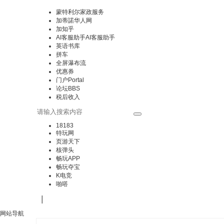
蒙特利尔家政服务
加蒂諾华人网
加知乎
AI客服助手
AI客服助手
英语书库
拼车
全屏瀑布流
优惠券
门户
Portal
论坛
BBS
税后收入
18183
特玩网
页游天下
核弹头
畅玩APP
畅玩夺宝
K电竞
啪嗒
|
网站导航