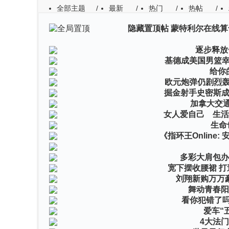
全部主题
/
最新
/
热门
/
热帖
/
隐藏置顶帖
蒙特利尔在线算
作者
回复/查看
最后发表
逐步释放
基德成美国男篮幸
给你
欧元炮弹仍剧烈轰
掘金射手史密斯成
加拿大交
女人爱自己 生活
生命
《指环王Online:
多彩大肩包办
宽下摆收腰裙 打
刘翔新购万万
舞动青春阳
看你犯错了吗
爱车“
4大法