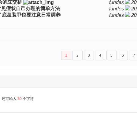
杂的立交桥
fundes
20
常见症状自己办理的简单方法
fundes
20
了底盘装甲也要注意日常调养
fundes
20
1
2
3
4
5
6
7
还可输入
80
个字符