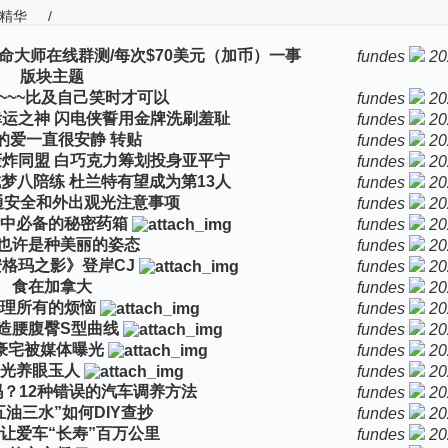
精华
/
命大师在线群测/每次$70美元（加币）一事
fundes
20
版块主题
~~~比及自己笑时才可以
fundes
20
运之神 闪电侠誓用金牌洗刷羞耻
fundes
20
的爱一直很安静 转贴
fundes
20
炸同盟 白巧克力筹划投身亚平宁
fundes
20
梦八陪练 杜兰特有望成为第13人
fundes
20
通安全和外出观光注意事项
fundes
20
中必备的秘密药箱
fundes
20
也许是种美丽的姿态
fundes
20
 安格玛之影》登岸CJ
fundes
20
食在加拿大
fundes
20
理所有的烦恼
fundes
20
造腰腹臀S型曲线
fundes
20
豪宅被媒体曝光
fundes
20
光养眼玉人
fundes
20
？12种错误的汽车调养方法
fundes
20
五油三水”如何DIY查抄
fundes
20
门让爱车“长寿”百万公里
fundes
20