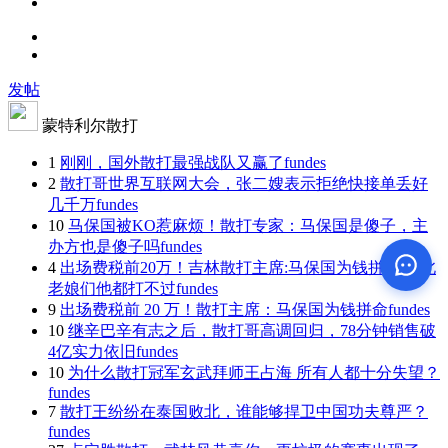
发帖
蒙特利尔散打
1
刚刚，国外散打最强战队又赢了
fundes
2
散打哥世界互联网大会，张二嫂表示拒绝快接单丢好
几千万
fundes
10
马保国被KO惹麻烦！散打专家：马保国是傻子，主
办方也是傻子吗
fundes
4
出场费税前20万！吉林散打主席:马保国为钱拼命 东北
老娘们他都打不过
fundes
9
出场费税前 20 万！散打主席：马保国为钱拼命
fundes
10
继辛巴辛有志之后，散打哥高调回归，78分钟销售破
4亿实力依旧
fundes
10
为什么散打冠军玄武拜师王占海 所有人都十分失望？
fundes
7
散打王纷纷在泰国败北，谁能够捍卫中国功夫尊严？
fundes