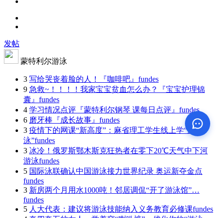
发帖
蒙特利尔游泳
3
写给哭丧着脸的人！『咖啡吧』
fundes
9
急救~！！！！我家宝宝贫血怎么办？『宝宝护理锦
囊』
fundes
4
学习情况点评『蒙特利尔钢琴 课每日点评』
fundes
6
磨牙棒『成长故事』
fundes
3
疫情下的网课“新高度”：麻省理工学生线上学“游
泳”
fundes
3
冰冷！俄罗斯鄂木斯克狂热者在零下20℃天气中下河
游泳
fundes
5
国际泳联确认中国游泳接力世界纪录 奥运新夺金点
fundes
3
新房两个月用水1000吨！邻居调侃“开了游泳馆”…
fundes
5
人大代表：建议将游泳技能纳入义务教育必修课
fundes