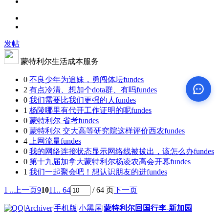
发帖
蒙特利尔生活成本服务
0
不良少年为追妹，勇闯体坛
fundes
2
有点冷清、想加个dota群、有吗
fundes
0
我们需要比我们更强的人
fundes
1
杨陵哪里有代开工作证明的呢
fundes
0
蒙特利尔 省考
fundes
0
蒙特利尔 交大高等研究院这样评价西农
fundes
4
上网流量
fundes
0
我的网络连接状态显示网络线被拔出，该怎么办
fundes
0
第十九届加拿大蒙特利尔杨凌农高会开幕
fundes
1
我们一起聚会吧！想认识朋友的进
fundes
1 ..
上一页
9
10
11
.. 64
/ 64 页
下一页
|
Archiver
|
手机版
|
小黑屋
|
蒙特利尔回国行李-新加园