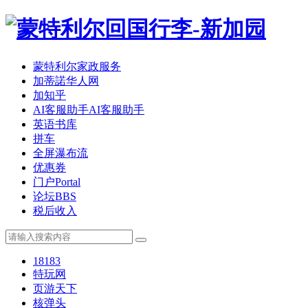
蒙特利尔家政服务
加蒂諾华人网
加知乎
AI客服助手
AI客服助手
英语书库
拼车
全屏瀑布流
优惠券
门户
Portal
论坛
BBS
税后收入
18183
特玩网
页游天下
核弹头