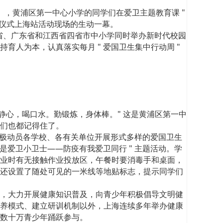
 日），黄浦区第一中心小学的同学们在爱卫主题教育课 "
启动仪式上海站活动现场的生动一幕。
省、广东省和江西省四省市中小学同时举办新时代校园
人为本，认真落实每月 " 爱国卫生集中行动周 "
静心，喝口水。勤锻炼，身体棒。" 这是黄浦区第一中
们也都记得住了。
委积极动员各学校、各有关单位开展形式多样的爱国卫生
是爱卫小卫士——防疫有我爱卫同行 " 主题活动。学
业时有无接触作业投放区，午餐时要消毒手和桌面，
还设置了随处可见的一米线等地贴标志，提示同学们
，大力开展健康知识普及，向青少年积极倡导文明健
养模式、建立研训机制以外，上海连续多年举办健康
吸引数十万青少年踊跃参与。