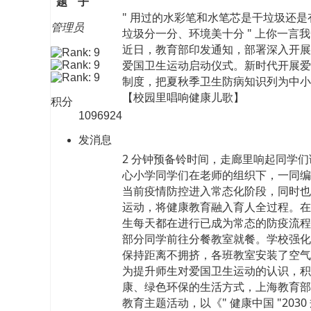
题
子
" 用过的水彩笔和水笔芯是干垃圾还是有
管理员
垃圾分一分、环境美十分 " 上你一言
近日，教育部印发通知，部署深入开展
爱国卫生运动启动仪式。新时代开展爱
制度，把夏秋季卫生防病知识列为中小
【校园里唱响健康儿歌】
积分
1096924
发消息
2 分钟预备铃时间，走廊里响起同学们
心小学同学们在老师的组织下，一同编
当前疫情防控进入常态化阶段，同时也是
运动，将健康教育融入育人全过程。在疫
生每天都在进行已成为常态的防疫流程
部分同学前往分餐教室就餐。学校强化
保持距离不拥挤，各班教室安装了空气净
为提升师生对爱国卫生运动的认识，积
康、绿色环保的生活方式，上海教育部
教育主题活动，以《" 健康中国 "203