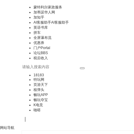
蒙特利尔家政服务
加蒂諾华人网
加知乎
AI客服助手
AI客服助手
英语书库
拼车
全屏瀑布流
优惠券
门户
Portal
论坛
BBS
税后收入
18183
特玩网
页游天下
核弹头
畅玩APP
畅玩夺宝
K电竞
啪嗒
|
网站导航