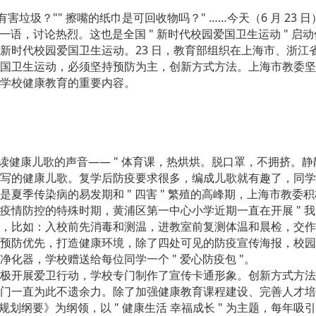
害垃圾？"" 擦嘴的纸巾是可回收物吗？" ……今天（6 月 23
我一语，讨论热烈。这也是全国 " 新时代校园爱国卫生运动 " 
新时代校园爱国卫生运动。23 日，教育部组织在上海市、浙江
国卫生运动，必须坚持预防为主，创新方式方法。上海市教委坚持育
学校健康教育的重要内容。
读健康儿歌的声音—— " 体育课，热烘烘。脱口罩，不拥挤。静
写的健康儿歌。复学后防疫要求很多，编成儿歌就有趣了，同学
夏季传染病的易发期和 " 四害 " 繁殖的高峰期，上海市教
情防控的特殊时期，黄浦区第一中心小学近期一直在开展 " 我
，比如：入校前先消毒和测温，进教室前复测体温和晨检，交作
预防优先，打造健康环境，除了四处可见的防疫宣传海报，校园
化器，学校赠送给每位同学一个 " 爱心防疫包 "。
极开展爱卫行动，学校专门制作了宣传卡通形象。创新方式方法
门一直为此不遗余力。除了加强健康教育课程建设、完善人才培
0 规划纲要》为纲领，以 " 健康生活 幸福成长 " 为主题，每年