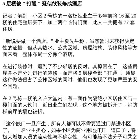
5 层楼被 " 打通 " 疑似欲装修成酒店
记者了解到，小区 2 号栋的一名杨姓业主于多年前将 16 至 20
楼的住宅整层买下，加上两个临街门面，此人一共拥有 77 套
住房。
" 听说要做一个酒店。" 业主夏先生称，虽然暂时未获得决定
性的证据，但从其热水、公共区域、房屋结构、装修风格等方
面来看，整体布局十分像个酒店。
在进行装修时，遭到了不少邻居的反对。其原因在于，这些房
屋并不是分别进行的装修，而是将 5 层楼全部 " 打通 "。质疑
这种做法侵占了公摊区域的同时，他们也发现了更加严重的安
全问题。
在 2 号栋一楼的入户大堂内，有一面作为隔绝小区居住区与一
楼门面的大铁门。近日业主们发现，这个地方被拆开了，消防
梯前厅的墙也被拆。
" 这个缺口一旦产生，所有人都可以不需要通过门禁进小区
了。" 一名业主担心，如果小区为商业用地打开一道口子，将
极大增加人员的流动性与不确定性，有可能给不法分子可乘之