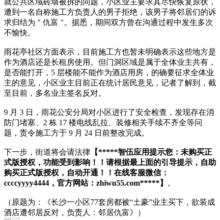
就公共区域砖墙被拆的问题，小区业主要求其尽快恢复原状，
遭到一名自称施工方负责人的男子拒绝，该男子将邻居们的诉
求归结为 " 仇富 "。据悉，期间双方曾在沟通过程中发生多次
不愉快。
雨花亭社区方面表示，目前施工方也暂未明确表示这些地方是
作为酒店还是长租房使用。但门洞区域是属于全体业主共有，
是否能打开，5 层楼能不能作为酒店用房，的确要征求全体业
主的意见，小区业主目前正在统计居民意见，记者了解到，截
至目前，多名业主签名反对。
9 月 3 日，雨花公安分局对小区进行了安全检查，发现存在消
防门堵塞、2 栋 17 楼电线乱拉、装修相关手续不齐全等问
题，责令施工方于 9 月 24 日前整改完成。
下一步，街道将会请法律
【*****智伍应用提示您：未购买正
式版授权，功能受到影响！！请根据最上面的引导提示，自助
购买正式版授权，自动开通！！在线客服微信：
ccccyyyy4444，官方网站：zhiwu55.com*****】
。
（原题为：《长沙一小区77套房都被“土豪”业主买下，欲装成
酒店遭邻居反对，负责人：邻居仇富》）