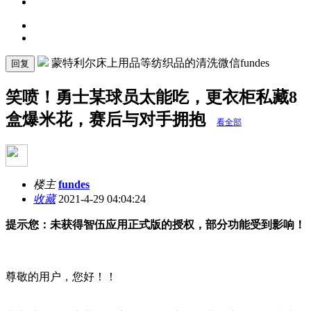
蒙特利尔床上用品等纺织品的清洗微信fundes
回复
笑喷！勇士某球员太能吃，更衣柜私藏8
盒爆米花，赛后与对手拥抱
看全部
楼主
fundes
收藏
2021-4-29 04:04:24
提示您：未获得智伍应用正式版的授权，部分功能受到影响！
尊敬的用户，您好！！