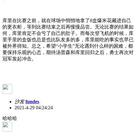
库里在比赛之前，就在球场中悄悄地拿了8盒爆米花藏进自己
的更衣柜，等到比赛结束之后再慢慢品尝。无论比赛的结果如
何，库里肯定不会亏了自己的肚子。而每次登飞机的时候，库
里手里的盒饭也总是也比队友多的多，库里能吃的事实也早已
被外界得知。总之，希望“小学生”无论遇到什么样的困难，都
要保持乐观的心态，期待汤普森和库里回归之后，勇士再次对
冠军发起冲击。
沙发
fundes
2021-4-29 04:24:24
哈哈哈