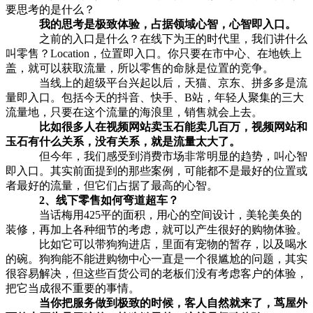
要思考的是什么？
我的思考是极致体验，占据领域心智，心智即入口。
之前的入口是什么？在线下为王的时代里，我们讲什么
叫零售？Location，位置即入口。你只要在市中心、在地铁上
盖，就可以获取流量，所以零售的命脉是位置的竞争。
当线上的超级平台兴起以后，天猫、京东、拼多多是流
量即入口。包括今天的抖音、快手、B站，年轻人聚集的三大
流量地，只要在这个流量的海浪里，销售就会上去。
比如很多人在视频网站卖玉石能卖几百万，视频网站和
玉石有什么关系，没有关系，就是流量太大了。
但今年，我们感受到消费市场非常明显的趋势，叫心智
即入口。其实前面提到的那些案例，可能都不是最好的位置或
者最好的流量，但它们占据了最高的心智。
2、线下零售如何弯道超车？
当话梅用425平的面积，用心的空间设计，美轮美奂的
装修，再加上各种细节的考虑，就可以产生很好的购物体验。
比如它可以带狗狗进店，里面有宠物的暂存，以及喝水
的碗。狗狗能不能进购物中心一直是一个很尴尬的问题，其实
很容易解决，但这些百货公司的老板们没有考虑客户的体验，
把它当成很不重要的事情。
当你把服务做到极致的时候，客人自然就来了，
茑屋
外