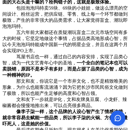
面的大石头是干嘛的？栓狗链子的，这就是极致体验。
包括泡泡玛特卖59块、69块的小娃娃，做这么漂亮的空
间设计、粉丝运营，把供应链、零售、线上每一个环节都做到
极致，产生的非常强大的品类需求，让大家觉得盲盒、潮玩即
泡泡玛特。
五六年前大家都还在质疑潮玩盲盒二次元市场空间有多
大的时候，它坚定地做这个事情，占据品类高地形成心智，所
以今天泡泡玛特能成中国新一代的明星企业，并且在这两个月
会实现IPO上市。
茑屋书店也一样，通过自己的内容安排，实现了品类心
智，成为一代文艺青年心中的圣地，
一个全白的笔记本也可以
卖脱销，原因不是本子有多好，而是占据了品类的心智，成为
一种精神的IP。
那文和友，你说它是一个市井文化，也不是精致唯美的
形象，为什么也能客流汹涌？因为它把长沙市民民俗文化做到
了极致，所以也能产生足够的高度和心智占领。
文和友下一步就是IP化，文和友牌臭豆腐、小龙虾、辣
椒酱都会慢慢地推出来，可以点亮很多商品。
像李子柒一样，这个品牌的人设心智产生了情感连接，
就非常容易去赋能一些品类，所以李子柒的火锅、方便面销量
吓死人，这是她的价值。
最后讲临期食品折扣店，现在很多人在关注保质期的问