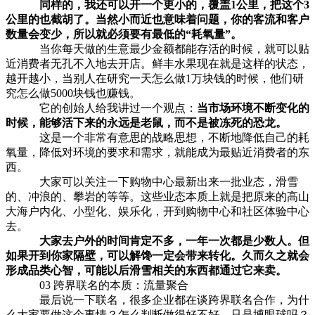
同样的，我还可以开一个更小的，覆盖1公里，把这个3
公里的也截胡了。当然小而近也意味着问题，你的客流和客户
数量会变少，所以就必须要有最低的“耗氧量”。
当你每天做的生意最少金额都能存活的时候，就可以贴
近消费者无孔不入地去开店。鲜丰水果现在就是这样的状态，
越开越小，当别人在研究一天怎么做1万块钱的时候，他们研
究怎么做5000块钱也赚钱。
它的创始人给我讲过一个观点：
当市场环境不断变化的
时候，能够活下来的永远是老鼠，而不是被冻死的恐龙。
这是一个非常有意思的战略思想，不断地降低自己的耗
氧量，降低对环境的要求和需求，就能成为最贴近消费者的东
西。
大家可以关注一下购物中心最新出来一批业态，滑雪
的、冲浪的、攀岩的等等。这些业态本质上就是把原来的高山
大海户内化、小型化、娱乐化，开到购物中心和社区体验中心
去。
大家去户外的时间肯定不多，一年一次都是少数人。但
如果开到你家隔壁，可以解馋一定会带来转化。久而久之就会
形成品类心智，可能以后滑雪相关的东西都通过它来卖。
03 跨界联名的本质：流量聚合
最后说一下联名，很多企业都在谈跨界联名合作，为什
么大家要做这个事情？怎么判断做得好不好，只是博眼球吗？