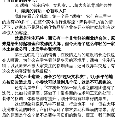
01 话梅、泡泡玛特、文和友……超大客流背后的共性
1、爆满的背后：心智即入口
我们先看几个现象，第一个是 “话梅”，它们在三里屯
的店有400多平，在整个实体店行业客流下降得非常厉害的情
况下，这家名不见经传的化妆品新企业在开业的时候却能有这
样惊人的客流。
然后是泡泡玛特，西安有一个非常好的商业综合体，原
来是给出得起租金和装修的大牌，但今天给了这么年轻的一家
本土创业公司，来卖手办和潮玩。
第三是临期商品的销售，在疫情之后的速度增长之快也
令人咂舌。为什么在零售看似是冬天的环境里，话梅、泡泡玛
特，以及原来不被大家关注的临期商品，还可以异军突起，有
这么大的客流和市场反应？
其实不止这些，像长沙的“超级文和友”，3万多平的地
方被它改造之后，小餐饮可以做到几个亿，这是不可想象的。
还有茑屋书店，它在杭州的第一家店跟之前相比也有了
迭代，比如书墙更高，还做了非常多新的技术和工艺的处理，
装修的格调、体验感都有提升，刚开业就有非常好的氛围。
这些现象好像风马牛不相及，行业也不一样，但在大环
境渴求客流的时候，它们都做到了非常轰动和爆满的结果。背
后的原因是什么？是不是要学习它们的装修、便宜，我们到底