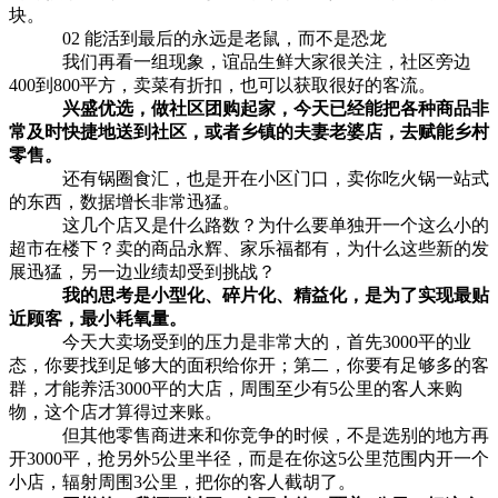
块。
02 能活到最后的永远是老鼠，而不是恐龙
我们再看一组现象，谊品生鲜大家很关注，社区旁边
400到800平方，卖菜有折扣，也可以获取很好的客流。
兴盛优选，做社区团购起家，今天已经能把各种商品非
常及时快捷地送到社区，或者乡镇的夫妻老婆店，去赋能乡村
零售。
还有锅圈食汇，也是开在小区门口，卖你吃火锅一站式
的东西，数据增长非常迅猛。
这几个店又是什么路数？为什么要单独开一个这么小的
超市在楼下？卖的商品永辉、家乐福都有，为什么这些新的发
展迅猛，另一边业绩却受到挑战？
我的思考是小型化、碎片化、精益化，是为了实现最贴
近顾客，最小耗氧量。
今天大卖场受到的压力是非常大的，首先3000平的业
态，你要找到足够大的面积给你开；第二，你要有足够多的客
群，才能养活3000平的大店，周围至少有5公里的客人来购
物，这个店才算得过来账。
但其他零售商进来和你竞争的时候，不是选别的地方再
开3000平，抢另外5公里半径，而是在你这5公里范围内开一个
小店，辐射周围3公里，把你的客人截胡了。