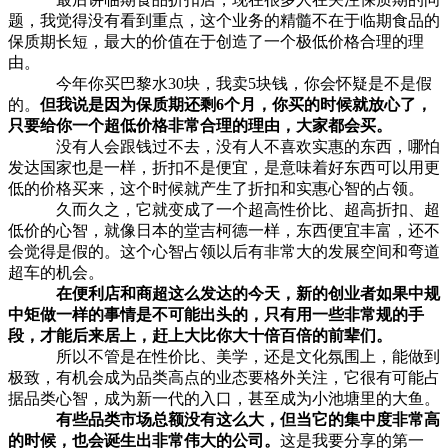
题，我觉得没有看到重点，这个业务的精髓不在于临期食品的
保质期长短，最大的价值在于创造了一个极低价格合理的理
由。
今年你买巴黎水30块，我卖5块钱，你会怀疑是不是假
的。
但我说是因为保质期还剩6个月，你买的时候就放心了，
只要给你一个超低价格非常合理的理由，大家都会买。
没有人会跟钱过不去，没有人不喜欢实惠的东西，哪怕
发达国家也是一样，折扣不是便宜，是意味着好东西可以用更
低的价格买来，这个时候就产生了折扣和实惠心智的占领。
久而久之，它就变成了一个超高性价比、超高折扣、超
低价的心智，就像日本的堂吉柯德一样，东西便宜丰富，还不
会觉得是假的。这个心智占领以后有非常大的发展空间和弯道
超车的机会。
在便利店和商超这么发达的今天，新的创业者如果中规
中矩做一样的事情是不可能出头的，只有用一些非常规的手
段，才能后来居上，赶上大比你大十倍百倍的前辈们。
所以不管是在性价比、美学，还是文化氛围上，能做到
极致，有机会成为品类高点的业态要格外关注，它很有可能占
据品类心智，成为新一代的入口，甚至成为小池塘里的大鱼。
有些品类市场总额没有这么大，但当它的集中度非常高
的时候，也会诞生出非常伟大的公司。
这是我要分享的第一