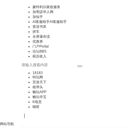
蒙特利尔家政服务
加蒂諾华人网
加知乎
AI客服助手
AI客服助手
英语书库
拼车
全屏瀑布流
优惠券
门户
Portal
论坛
BBS
税后收入
18183
特玩网
页游天下
核弹头
畅玩APP
畅玩夺宝
K电竞
啪嗒
|
网站导航