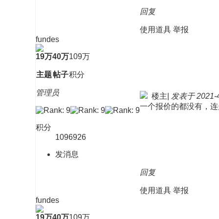
回复
使用道具
举报
fundes
19万
40万
109万
主题
帖子
积分
管理员
楼主
|
发表于 2021-4-
一个报价的都没有，连
积分
1096926
发消息
回复
使用道具
举报
fundes
19万
40万
109万