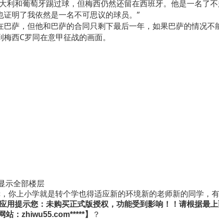
利和葡萄牙踢过球，但梅西仍然还留在西班牙。他是一名了不
也证明了我依然是一名不可思议的球员。”
萨，但他和巴萨的合同只剩下最后一年，如果巴萨的情况不能
到梅西C罗同在意甲征战的画面。
显示全部楼层
c，你上小学就是转个学也得适应新的环境新的老师新的同学，
*智伍应用提示您：未购买正式版授权，功能受到影响！！请根据
：zhiwu55.com*****】
？