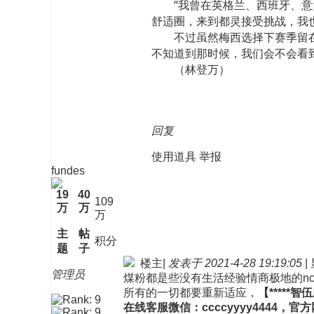
“我曾在英格兰、西班牙、意大
舒适圈，来到都灵接受挑战，我
不过虽然梅西选择下赛季留在巴
不知道到那时候，我们会不会看
（林登万）
回复
使用道具
举报
fundes
19
40
109
万
万
万
主
帖
积分
题
子
楼主
|
发表于 2021-4-28 19:19:05
|
管理员
煤粉都是些没有生活经验情商极地的n
所有的一切都要重新适应，
【****
在线客服微信：ccccyyyy4444，官方网站