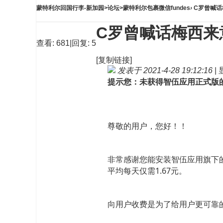
蒙特利尔回国行李-新加园
>
论坛
>
蒙特利尔包裹微信fundes
›
C罗曾喊话
C罗曾喊话梅西来
查看:
681
|
回复:
5
[复制链接]
发表于 2021-4-28 19:12:16
|
提示您：未获得智伍应用正式版
尊敬的用户，您好！！
非常感谢您能安装智伍应用旗下的
平均每天仅需1.67元。
向用户收费是为了给用户更可靠