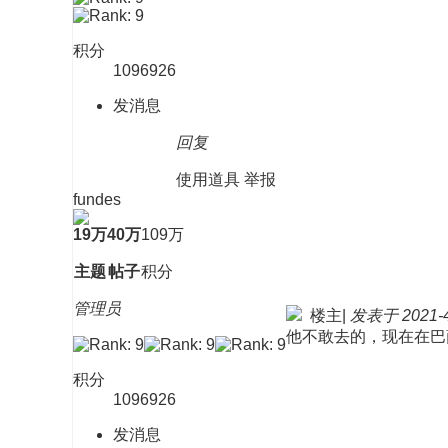
积分
1096926
发消息
回复
使用道具
举报
fundes
19万
40万
109万
主题
帖子
积分
管理员
楼主
|
发表于 2021-4-
他不敢去的，现在在巴
积分
1096926
发消息