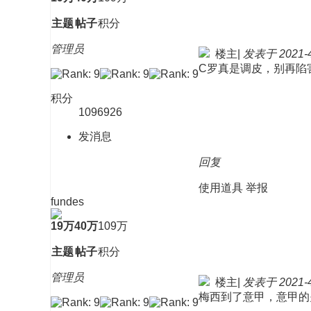
主题
帖子
积分
管理员
楼主
|
发表于 2021-4-
C罗真是调皮，别再陷
积分
1096926
发消息
回复
使用道具
举报
fundes
19万
40万
109万
主题
帖子
积分
管理员
楼主
|
发表于 2021-4-
梅西到了意甲，意甲的