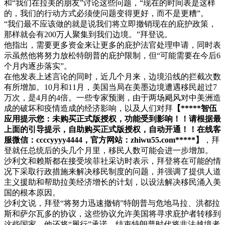
和“我们在拉美的朋友”讨论这些问题，“现在的时间表是这样
的，我们的行动方式必须使问题变得更好，而不是更糟”。
“我们最不应该做的就是说我们将立即撤销现在的庇护政策，
那样就会有200万人聚集到我们边境。”拜登说。
他指出，需要更多资金来让更多的庇护法官处理申请，同时表
示虽然他将努力放松特朗普的庇护限制，但“可能需要在今后6
个月内逐步落实”。
在他发表上述言论的同时，近几个月来，边境沿线的拦截次数
有所增加。10月和11月，美国当局在美墨边境遭遇移民超过7
万次，是4月的4倍。一些专家预测，由于两场飓风对中美洲造
成的破坏和疫情造成的经济影响，以及人们对拜
【*****智伍
应用提示您：未购买正式版授权，功能受到影响！！请根据最
上面的引导提示，自助购买正式版授权，自动开通！！在线客
服微信：ccccyyyy4444，官方网站：zhiwu55.com*****】
，拜
登就任总统后的头几个月里，移民人数可能会进一步增加。
沙利文和赖斯都在接受埃菲社采访时表示，拜登将在可能的情
况下采取行政措施来解决移民制度的问题，并强调了提供人道
主义援助和帮助拉美经济增长的计划，以设法解决移民涌入美
国的根本原因。
沙利文说，拜登“将努力迅速撤销”特朗普与危地马拉、洪都拉
斯和萨尔瓦多的协议，这些协议允许美国将寻求庇护者转移到
这些国家，他还将“履行”承诺，结束特朗普时代将非法越境者