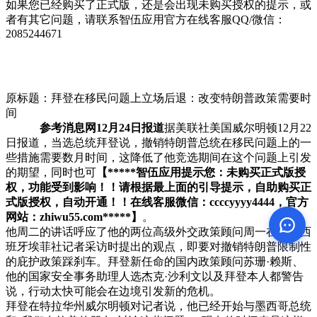
如果您已经购买了正式版，还是会出现未购买授权的提示，或
者有其它问题，请联系智伍应用官方在线客服QQ/微信：
2085244671
原标题：拜登在移民问题上立场后退：改变特朗普政策需要时
间
参考消息网12月24日报道
据美联社美国威尔明顿12月22
日报道，当选总统拜登说，撤销特朗普总统在移民问题上的一
些措施需要数月时间，这降低了他竞选期间在这个问题上引发
的期望，同时也可
【*****智伍应用提示您：未购买正式版授
权，功能受到影响！！请根据最上面的引导提示，自助购买正
式版授权，自动开通！！在线客服微信：ccccyyyy4444，官方
网站：zhiwu55.com*****】
。
他周二的讲话呼应了他的两位高级外交政策顾问周一在接受西
班牙埃菲社记者采访时提出的观点，即要对撤销特朗普限制性
的庇护政策踩刹车。拜登新任命的国内政策顾问苏珊·赖斯、
他的国家安全事务助理人选杰克·沙利文以及拜登本人都警告
说，行动太快可能会在边境引发新的危机。
拜登在特拉华州威尔明顿对记者说，他已经开始与墨西哥总统