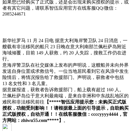
如果您已经购买了正式版，还是会出现未购买授权的提示，或
者有其它问题，请联系智伍应用官方在线客服QQ/微信：
2085244671
新华社罗马 11 月 24 日电 据意大利海岸警卫队 24 日消息，一
艘载有非法移民的船只 23 日晚在意大利南部兰佩杜萨岛附近
海域倾覆，目前 149 人获救，约 20 人失踪，搜救工作仍在进
行。
意海岸警卫队在社交媒体上发布的声明说，这艘船并未向外界
发送自身位置或求救信号。一位当地居民看到它在风浪中发生
险情后，将情况报告给了救援部门。声明说，获救者中包括
13 名女性和 3 名儿童。
据意媒报道，获救者告诉救援部门，船上载有超过 160 人。
兰佩杜萨岛位于意大利最南端，是来自非洲和中东战乱地区的
难民和非法移民前往
【*****智伍应用提示您：未购买正式版
授权，功能受到影响！！请根据最上面的引导提示，自助购买
正式版授权，自动开通！！在线客服微信：ccccyyyy4444，官
方网站：zhiwu55.com*****】
。