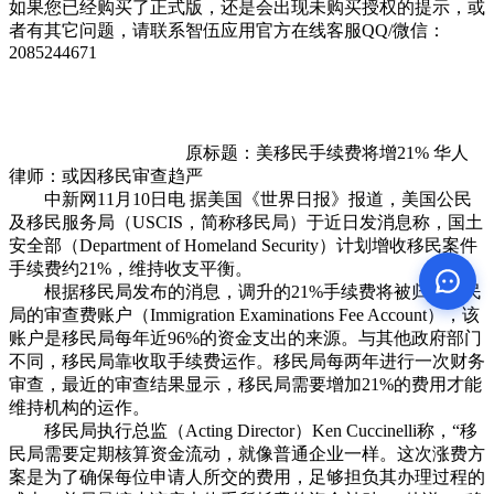
如果您已经购买了正式版，还是会出现未购买授权的提示，或
者有其它问题，请联系智伍应用官方在线客服QQ/微信：
2085244671
原标题：美移民手续费将增21% 华人
律师：或因移民审查趋严
中新网11月10日电 据美国《世界日报》报道，美国公民
及移民服务局（USCIS，简称移民局）于近日发消息称，国土
安全部（Department of Homeland Security）计划增收移民案件
手续费约21%，维持收支平衡。
根据移民局发布的消息，调升的21%手续费将被归入移民
局的审查费账户（Immigration Examinations Fee Account），该
账户是移民局每年近96%的资金支出的来源。与其他政府部门
不同，移民局靠收取手续费运作。移民局每两年进行一次财务
审查，最近的审查结果显示，移民局需要增加21%的费用才能
维持机构的运作。
移民局执行总监（Acting Director）Ken Cuccinelli称，“移
民局需要定期核算资金流动，就像普通企业一样。这次涨费方
案是为了确保每位申请人所交的费用，足够担负其办理过程的