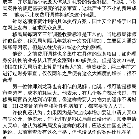
成本，并尽量缩小该庞大体系所耗费的资金补贴。”他说，“移
民案件的裁定需要深度的背景审查，这就产生了不小的费用成
本。”他表示此次费用调整将解决这个问题。
针对这项涨费计划的具体执行方案，国土安全部将于14日
在网上发布，征求民众意见。
移民局每两至三年调整收费标准是正常的。当地移民律师
许俊良说，移民局每隔几年就有一次费用增加，主要因为通货
膨胀等因素。但是以往没有21%这么大的涨幅。
他说，之前费用调整也多集中在具体的业务项目，如办理
身分转换的业务从几百美金涨到1000多美金。但是这次21%的
涨幅在移民局历史上算是“相当大”的。他质疑说，两三年前才
进行过财务审查，仅仅两年之后便有这么大幅度的增长，很不
合理。
另一位律师刘龙珠也有相似的见解，他说，很可能是移民
审查趋严，成本消耗巨大。他表示，有几个客户都反映过。有
移民局官员突然到访审查，像这样需要人力物力的运作不断增
加，H1-B签证的审查和补件也增加了，都需要投入人力。
许俊良还认为，如果因为是作业成本增加要让申请人买单
有失公允。他表示，作业过程是移民局自己设计的，却要申请
人买单。他认为移民局没有这样的权利，应该交由国会决定。
他说，以前审查没有这么严格，但也没见作假案件比现在的
多。