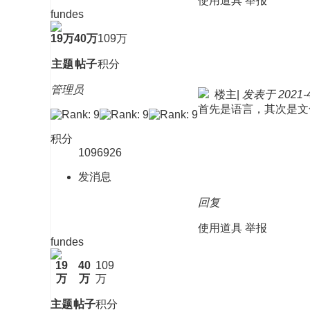
使用道具
举报
fundes
19万
40万
109万
主题
帖子
积分
管理员
楼主
|
发表于 2021-4-
首先是语言，其次是文
积分
1096926
发消息
回复
使用道具
举报
fundes
19
40
109
万
万
万
主题
帖子
积分