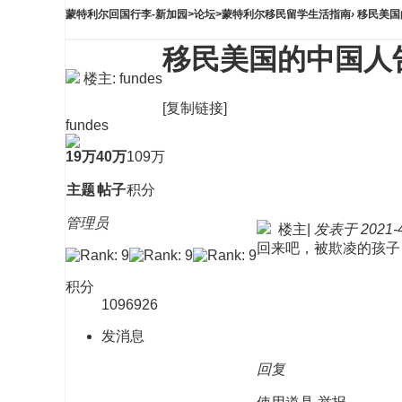
蒙特利尔回国行李-新加园
>
论坛
>
蒙特利尔移民留学生活指南
›
移民美国
移民美国的中国人
楼主:
fundes
[复制链接]
fundes
19万
40万
109万
主题
帖子
积分
管理员
楼主
|
发表于 2021-4-
回来吧，被欺凌的孩子
积分
1096926
发消息
回复