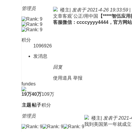
管理员
楼主
|
发表于 2021-4-26 19:33:59
|
文章客观`公正/用中国
【*****智
客服微信：ccccyyyy4444，官方网站：z
积分
1096926
发消息
回复
使用道具
举报
fundes
19万
40万
109万
主题
帖子
积分
管理员
楼主
|
发表于 2021-4-
我到美国第一年就成立