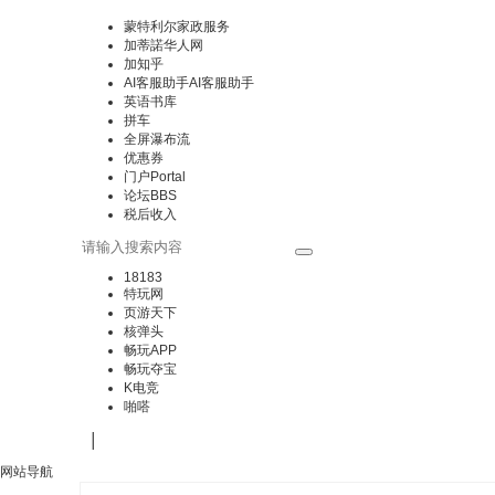
蒙特利尔家政服务
加蒂諾华人网
加知乎
AI客服助手
AI客服助手
英语书库
拼车
全屏瀑布流
优惠券
门户
Portal
论坛
BBS
税后收入
18183
特玩网
页游天下
核弹头
畅玩APP
畅玩夺宝
K电竞
啪嗒
|
网站导航