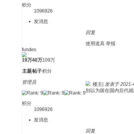
积分
1096926
发消息
回复
使用道具
举报
fundes
19万
40万
109万
主题
帖子
积分
管理员
楼主
|
发表于 2021-4-
别以为留在国内后代就
积分
1096926
发消息
回复