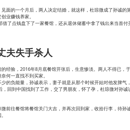
，见面的一个月后，两人决定结婚，就这样，杜琼微成了孙诚的
定创业赚钱养家。
母那借了点钱盘下了一家餐馆，还从退休储蓄中拿了钱出来当首
丈夫失手杀人
的经验，2016年8月底餐馆开张后，生意惨淡。两人不得已，于
但奈何一直找不到买家。
不少的负能量，孙诚表示，妻子就是从那个时候开始对他发脾气
业后，回到中国找到了工作，交了男朋友，怀了孕，杜琼微对孙诚
琼微前往餐馆将餐馆关门大吉，并再次回到家，收拾行李，待孙
国。