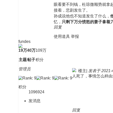
眼看要不到钱，杜琼微顺势就拿
接着，悲剧发生了。
孙成说他也不知道发生了什么，
忆，
只剩下万分愤怒的妻子拿着
回复
使用道具
举报
fundes
19万
40万
109万
主题
帖子
积分
管理员
楼主
|
发表于 2021-4-
人死了，事情怎么样由
积分
1096924
发消息
回复