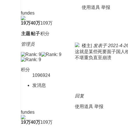
使用道具
举报
fundes
19万
40万
109万
主题
帖子
积分
管理员
楼主
|
发表于 2021-4-26 
这就是某些死要面子国人
不堪重负直至崩溃
积分
1096924
发消息
回复
使用道具
举报
fundes
19万
40万
109万