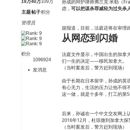
孙成的辩护律师弗兰克·米勒（Fr
19万
40万
109万
虑，
可以把谋杀罪减轻为过失杀
主题
帖子
积分
管理员
据报道，目前，法庭还将在审理此
从网恋到闪婚
法庭文件显示，中国出生的加拿大
积分
1096924
们一生的决定——移民加拿大。
（当时案发后，警方赶到现场）
发消息
由于长期在日本留学，孙成的英
有心无力，生活的压力让他不得
这一做，就是十多年，打工的第
后来，孙诚在一个中文交友网上
2016年12月，杜琼微到加拿
（当时案发后，警方赶到现场）