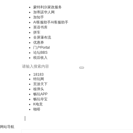
蒙特利尔家政服务
加蒂諾华人网
加知乎
AI客服助手
AI客服助手
英语书库
拼车
全屏瀑布流
优惠券
门户
Portal
论坛
BBS
税后收入
18183
特玩网
页游天下
核弹头
畅玩APP
畅玩夺宝
K电竞
啪嗒
|
网站导航