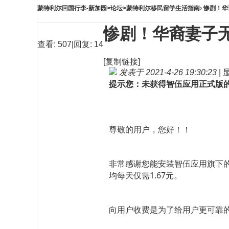
蒙特利尔回国行李-新加园
>
论坛
>
蒙特利尔移民留学生活指南
›
惨剧！华
惨剧！华裔妻子
查看:
507
|
回复:
14
[复制链接]
发表于 2021-4-26 19:30:23
|
提示您：未获得智伍应用正式版
尊敬的用户，您好！！
非常感谢您能安装智伍应用旗下的
均每天仅需1.67元。
向用户收费是为了给用户更可靠