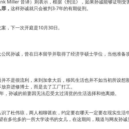
ank Miller 音译）则表示，根据《刑法》，如果孙诚能够证
人罪，
这样孙诚就只会被判3-7年的有期徒刑。
案，下一次开庭是10月30日。
公民孙诚，曾在日本留学并取得了经济学硕士学位，当他准备攻
语并不是很流利，来到加拿大后，移民生活也并不如当初所设想
不放弃进修博士，而是去了工厂打工。
5年，孙诚的前妻因无法忍受太过清贫的生活选择和他离婚。
认识了杜伟琼，两人相聊甚欢，约定要在哪天一定要在现实生活
大探望在多伦多的一所大学读书的女儿，在这期间，顺道与网友孙诚