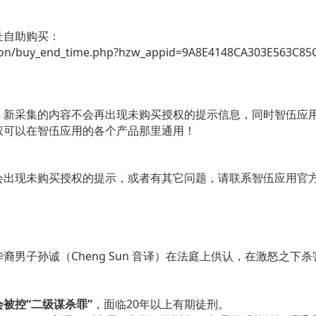
址自助购买：
ion/buy_end_time.php?hzw_appid=9A8E4148CA303E563C8
，新采集的内容不会再出现未购买授权的提示信息，同时智伍应
权可以在智伍应用的各个产品那里通用！
现未购买授权的提示，或者有其它问题，请联系智伍应用官方在线客
子孙诚（Cheng Sun 音译）在法庭上供认，在激怒之下杀害了
会被控“二级谋杀罪”
，面临20年以上有期徒刑。