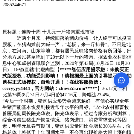
2085244671
原标题：连降十周 十几元一斤猪肉重现市场
近两个月来，持续回落的猪肉价格，让人终于可以挺直
腰板，在猪肉摊前大喊一声，“老板，来一斤排骨”。不只是北
京，在河南、山东等地，都有居民反映猪肉价格有所回落，部
分地方居民甚至吃到了20元以下一斤的猪肉。据农业农村部信
息中心和卓创资讯联合监测，2020年第43周(10月26日-10月30
日)，16省(直辖市)瘦肉型
【*****智伍应用提示您：未购买正
式版授权，功能受到影响！！请根据最上面的引导提示，自助
购买正式版授权，自动开通！！在线客服微信：
ccccyyyy4444，官方网站：zhiwu55.com*****】
36.12元，相
比第36周(8月31日-9月4日)的47.16元，降幅达23.4%。
“今后一个时期，猪肉供应形势会越来越好，有信心实现全年
生猪产能基本恢复到接近常年水平的目标。”农业农村部畜牧
兽医局副局长陈光华说。陈光华表示，经过专家分析和测算，
综合考虑生猪生产恢复情况、猪肉进口、消费需求变化等因
素，明年元旦春节期间，猪肉供应量同比会增长30%左右，价
格总体上将低于上年同期水平，不会再出现价格大幅上涨的情