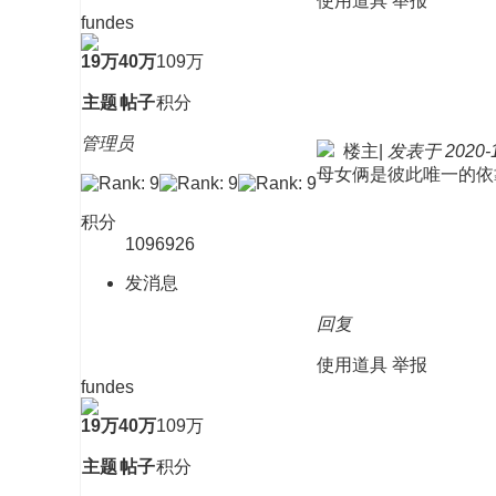
使用道具
举报
fundes
19万
40万
109万
主题
帖子
积分
管理员
楼主
|
发表于 2020-11
母女俩是彼此唯一的依
积分
1096926
发消息
回复
使用道具
举报
fundes
19万
40万
109万
主题
帖子
积分