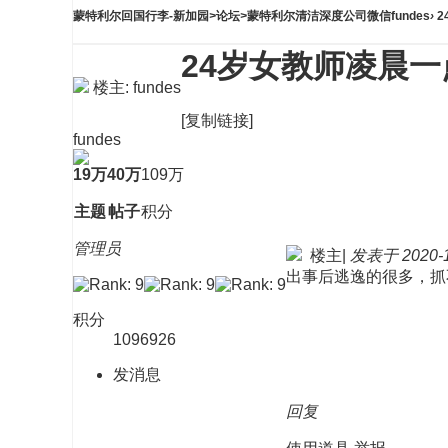
蒙特利尔回国行李-新加园
>
论坛
>
蒙特利尔清洁深度公司微信fundes
›
2
24岁女教师凌晨
楼主:
fundes
[复制链接]
fundes
19万
40万
109万
主题
帖子
积分
管理员
楼主
|
发表于 2020-11
出事后逃逸的很多，
积分
1096926
发消息
回复