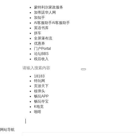
蒙特利尔家政服务
加蒂諾华人网
加知乎
AI客服助手
AI客服助手
英语书库
拼车
全屏瀑布流
优惠券
门户
Portal
论坛
BBS
税后收入
18183
特玩网
页游天下
核弹头
畅玩APP
畅玩夺宝
K电竞
啪嗒
|
网站导航