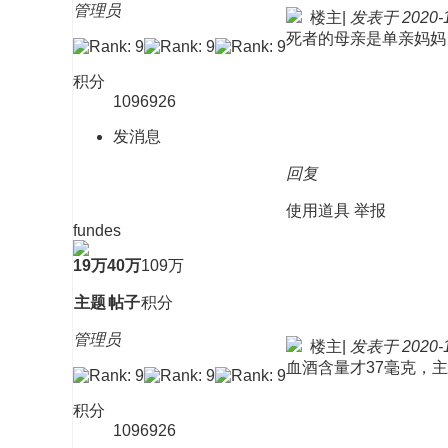
管理员
楼主
|
发表于 2020-11
死者的母亲是单亲妈妈
积分
1096926
发消息
回复
使用道具
举报
fundes
19万
40万
109万
主题
帖子
积分
管理员
楼主
|
发表于 2020-11
血酒含量才37毫克，
积分
1096926