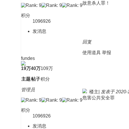
故意杀人罪！
积分
1096926
发消息
回复
使用道具
举报
fundes
19万
40万
109万
主题
帖子
积分
管理员
楼主
|
发表于 2020-11
危害公共安全罪
积分
1096926
发消息