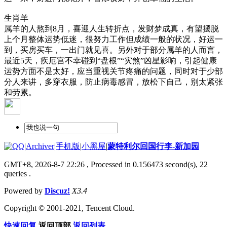
生肖羊
属羊的人熬到8月，喜迎人生转折点，发财梦成真，有望摆脱
上个月整体运势低迷，很努力工作但成绩一般的状况，好运一
到，买房买车，一出门就见喜。另外对于部分属羊的人而言，
最近5天，疾厄宫不幸碰到“盘根”“灾煞”凶星影响，引起健康
运势方面不是太好，应当重视关节疼痛的问题，同时对于少部
分人来讲，多穿衣服，防止病毒感冒，放松下自己，别太紧张
和劳累。
|
Archiver
|
手机版
|
小黑屋
|
蒙特利尔回国行李-新加园
GMT+8, 2026-8-7 22:26
, Processed in 0.156473 second(s), 22
queries .
Powered by
Discuz!
X3.4
Copyright © 2001-2021, Tencent Cloud.
快速回复
返回顶部
返回列表