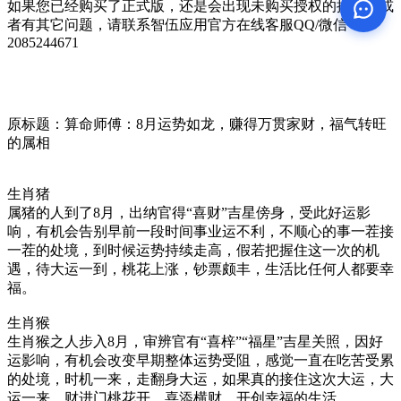
如果您已经购买了正式版，还是会出现未购买授权的提示，或
者有其它问题，请联系智伍应用官方在线客服QQ/微信：
2085244671
原标题：算命师傅：8月运势如龙，赚得万贯家财，福气转旺
的属相
生肖猪
属猪的人到了8月，出纳官得“喜财”吉星傍身，受此好运影
响，有机会告别早前一段时间事业运不利，不顺心的事一茬接
一茬的处境，到时候运势持续走高，假若把握住这一次的机
遇，待大运一到，桃花上涨，钞票颇丰，生活比任何人都要幸
福。
生肖猴
生肖猴之人步入8月，审辨官有“喜梓”“福星”吉星关照，因好
运影响，有机会改变早期整体运势受阻，感觉一直在吃苦受累
的处境，时机一来，走翻身大运，如果真的接住这次大运，大
运一来，财进门桃花开，喜添横财，开创幸福的生活。