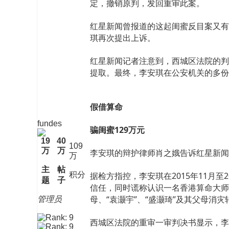
定，撤销原判，发回重审此案。
红星新闻曾报道的这起闺蜜反目案又有
琪再次提出上诉。
红星新闻记者注意到，西城区法院的判
提取。最终，李安琪在公安机关的多份
假借算命
fundes
骗闺蜜129万元
19
40
109
万
万
李安琪的辩护律师肖之娥告诉红星新闻
万
主
帖
积分
据检方指控，李安琪在2015年11月
题
子
信任，同时谎称认识一名香港算命大师，
母、“袁灏宇”、“盛灏琦”及其父母消
管理员
西城区法院的重审一审判决书显示，李