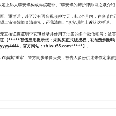
认定上诉人李安琪构成诈骗犯罪。”李安琪的辩护律师肖之娥介
过面、通过话，甚至没有语音视频聊过天，却2个月内，在张某自
望二审法院能查清事实，还我清白。”李安琪的上诉状这样说。
无直接证据证明李安琪登录并使用了涉案的多个微信账号；被害
证
【*****智伍应用提示您：未购买正式版授权，功能受到影
y4444，官方网站：zhiwu55.com*****】
。
师诈骗案”重审：警方同步录像丢失，被告人多份供述未作定案依