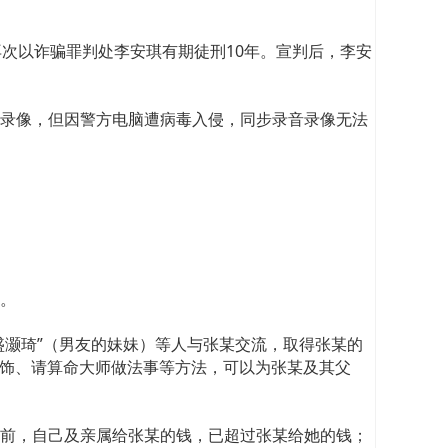
次以诈骗罪判处李安琪有期徒刑10年。宣判后，李安
录像，但因警方电脑遭病毒入侵，同步录音录像无法
。
、“盛灏琦”（男友的妹妹）等人与张某交流，取得张某的
晶配饰、请算命大师做法事等方法，可以为张某及其父
前，自己及亲属给张某的钱，已超过张某给她的钱；