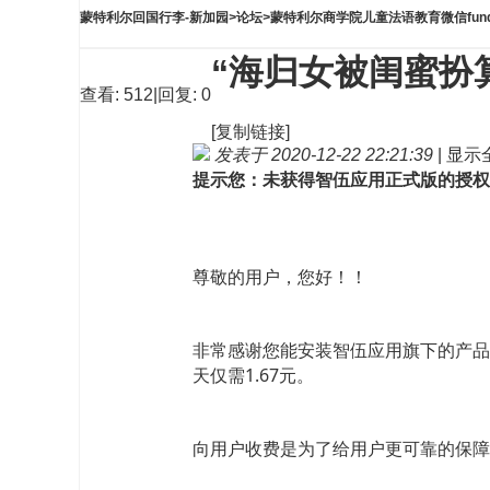
蒙特利尔回国行李-新加园
>
论坛
>
蒙特利尔商学院儿童法语教育微信fund
“海归女被闺蜜扮
查看:
512
|
回复:
0
[复制链接]
发表于 2020-12-22 22:21:39
|
显示
提示您：未获得智伍应用正式版的授权
尊敬的用户，您好！！
非常感谢您能安装智伍应用旗下的产品
天仅需1.67元。
向用户收费是为了给用户更可靠的保障