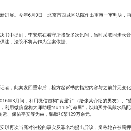
新进展。今年6月9日，北京市西城区法院作出重审一审判决，再
决书中提到，李安琪在看守所接受多次讯问，当时采取同步录音
供述，法院不将其作为定案依据。
记者，此案发回重审后，检方起诉书的指控内容与之前并无变化
至2016年3月间，利用微信虚构“袁灏宇”（给张某介绍的男友）
利用微信虚构大师助理“sunnie何命里”，以购买并佩戴水
灾转运、保佑平安等为由，骗取张某129万余元。
安琪再次当庭对被控的事实及罪名均提出异议，辩称她在被羁押