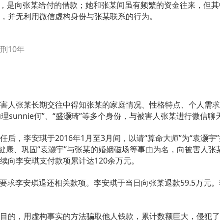
.5万元，是向张某给付的借款；她和张某间虽有频繁的资金往来，
，并无利用微信虚构身份与张某联系的行为。
刑10年
害人张某长期交往中得知张某的家庭情况、性格特点、个人需求
理sunnie何”、“盛灏琦”等多个身份，与被害人张某进行微信聊
后，李安琪于2016年1月至3月间，以请“算命大师”为“袁灏宇
求健康、巩固“袁灏宇”与张某的婚姻磁场等事由为名，向被害人
续向李安琪支付款项累计达120余万元。
随即要求李安琪退还相关款项。李安琪于当日向张某退款59.5万元
目的，用虚构事实的方法骗取他人钱款，累计数额巨大，侵犯了