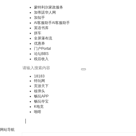
蒙特利尔家政服务
加蒂諾华人网
加知乎
AI客服助手
AI客服助手
英语书库
拼车
全屏瀑布流
优惠券
门户
Portal
论坛
BBS
税后收入
18183
特玩网
页游天下
核弹头
畅玩APP
畅玩夺宝
K电竞
啪嗒
|
网站导航