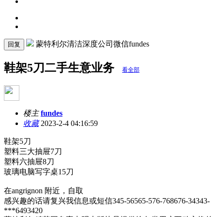
蒙特利尔清洁深度公司微信fundes
回复
鞋架5刀二手生意业务
看全部
楼主
fundes
收藏
2023-2-4 04:16:59
鞋架5刀
塑料三大抽屉7刀
塑料六抽屉8刀
玻璃电脑写字桌15刀
在angrignon 附近，自取
感兴趣的话请复兴我信息或短信345-56565-576-768676-34343-
***6493420