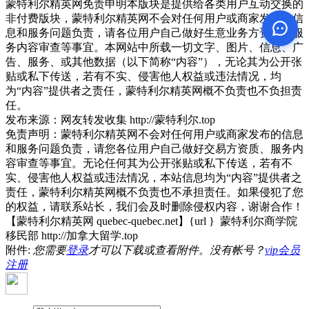
蒙特利尔精英网免责申明本版块是提供给各类用户互动交换的
非付费版块，蒙特利尔精英网不会对任何用户或商家发布的信
息和服务问题负责，请各位用户自己做好生意业务方资质、服
务内容审查等事宜。本网站中所载一切文字、图片、信息、广
告、服务、或其他数据（以下简称“内容”），无论其为公开张
贴或私下传送，若有不实、侵害他人权益或违法情况，均
为“内容”提供者之责任，蒙特利尔精英网概不负责也不负担责
任。
发布来源：网友转发收集 http://蒙特利尔.top
免责声明：蒙特利尔精英网不会对任何用户或商家发布的信息
和服务问题负责，请您各位用户自己做好交易方资质、服务内
容审查等事宜。无论任何其为公开张贴或私下传送，若有不
实、侵害他人权益或违法情况，本站信息均为“内容”提供者之
责任，蒙特利尔精英网概不负责也不承担责任。如果侵犯了您
的权益，请联系站长，我们会及时删除侵权内容，谢谢合作！
【蒙特利尔精英网 quebec-quebec.net】{url } 蒙特利尔商学院
移民部 http://加拿大留学.top
附件:
您需要
登录
才可以下载或查看附件。没有帐号？
vip会员
注册