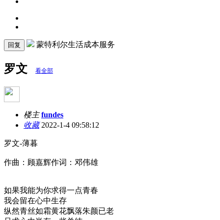
蒙特利尔生活成本服务
回复
罗文
看全部
楼主
fundes
收藏
2022-1-4 09:58:12
罗文-薄暮
作曲：顾嘉辉作词：邓伟雄
如果我能为你求得一点青春
我会留在心中生存
纵然青丝如霜黄花飘落朱颜已老