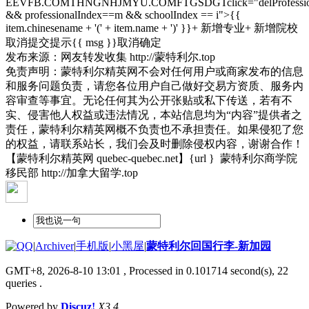
EEVFB.COMTHNGNHJMYU.COMFTGSDGTclick="delProfessionI
&& professionalIndex==m && schoolIndex == i">{{
item.chinesename + '(' + item.name + ')' }}+ 新增专业+ 新增院校
取消提交提示{{ msg }}取消确定
发布来源：网友转发收集 http://蒙特利尔.top
免责声明：蒙特利尔精英网不会对任何用户或商家发布的信息
和服务问题负责，请您各位用户自己做好交易方资质、服务内
容审查等事宜。无论任何其为公开张贴或私下传送，若有不
实、侵害他人权益或违法情况，本站信息均为“内容”提供者之
责任，蒙特利尔精英网概不负责也不承担责任。如果侵犯了您
的权益，请联系站长，我们会及时删除侵权内容，谢谢合作！
【蒙特利尔精英网 quebec-quebec.net】{url } 蒙特利尔商学院
移民部 http://加拿大留学.top
|
Archiver
|
手机版
|
小黑屋
|
蒙特利尔回国行李-新加园
GMT+8, 2026-8-10 13:01
, Processed in 0.101714 second(s), 22
queries .
Powered by
Discuz!
X3.4