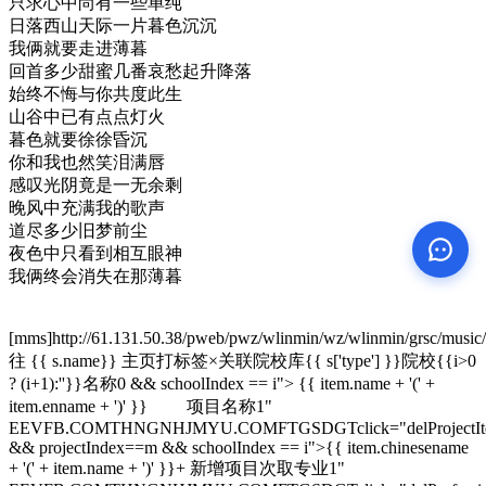
只求心中尚有一些单纯
日落西山天际一片暮色沉沉
我俩就要走进薄暮
回首多少甜蜜几番哀愁起升降落
始终不悔与你共度此生
山谷中已有点点灯火
暮色就要徐徐昏沉
你和我也然笑泪满唇
感叹光阴竟是一无余剩
晚风中充满我的歌声
道尽多少旧梦前尘
夜色中只看到相互眼神
我俩终会消失在那薄暮
[mms]http://61.131.50.38/pweb/pwz/wlinmin/wz/wlinmin/grsc/mus
往 {{ s.name}} 主页打标签×关联院校库{{ s['type'] }}院校{{i>0
? (i+1):''}}名称0 && schoolIndex == i"> {{ item.name + '(' +
item.enname + ')' }} 项目名称1"
EEVFB.COMTHNGNHJMYU.COMFTGSDGTclick="delProjectItem
&& projectIndex==m && schoolIndex == i">{{ item.chinesename
+ '(' + item.name + ')' }}+ 新增项目次取专业1"