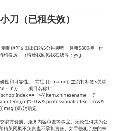
可小刀（已租失效）
亲测距何文田出口站5分钟脚程，月租5800押一付一
约看房。（请给我回帖我在线等：yvg-
性。 前往 {{ s.name}} 主页打标签×关联
.enname + ')' }} 项目名称1"
olIndex == i">{{ item.chinesename + '(' +
nItem(i,m)">-0 && professionalIndex==m &&
提示{{ msg }}取消确定
交易方资质、服务内容审查等事宜。无论任何其为公
利尔精英网概不负责也不承担责任。如果侵犯了您的权