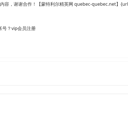
合作！【蒙特利尔精英网 quebec-quebec.net】{url }
帐号？
vip会员注册