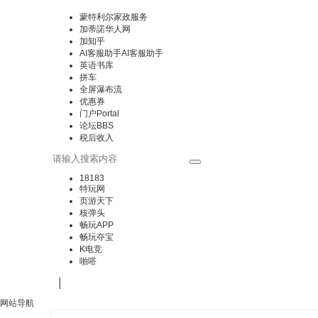
蒙特利尔家政服务
加蒂諾华人网
加知乎
AI客服助手
AI客服助手
英语书库
拼车
全屏瀑布流
优惠券
门户
Portal
论坛
BBS
税后收入
18183
特玩网
页游天下
核弹头
畅玩APP
畅玩夺宝
K电竞
啪嗒
|
网站导航