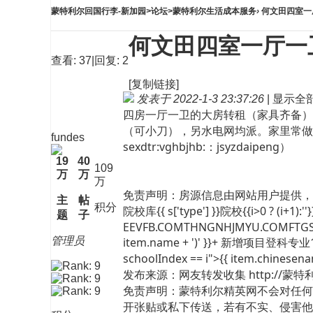
蒙特利尔回国行李-新加园
>
论坛
>
蒙特利尔生活成本服务
›
何文田四室一厅
何文田四室一厅一
查看:
37
|
回复:
2
[复制链接]
发表于 2022-1-3 23:37:26
|
显示全
四房一厅一卫的大房转租（家具齐备）
（可小刀），另水电网均派。家里常做
fundes
sexdtr:vghbjhb:：jsyzdaipeng）
19
40
109
万
万
万
免责声明：房源信息由网站用户提供，其真
主
帖
积分
院校库{{ s['type'] }}院校{{i>0 ? (i+1)
题
子
EEVFB.COMTHNGNHJMYU.COMFTGSDGTcl
管理员
item.name + ')' }}+ 新增项目登科专业1"
schoolIndex == i">{{ item.chin
发布来源：网友转发收集 http://蒙特利
免责声明：蒙特利尔精英网不会对任何
开张贴或私下传送，若有不实、侵害他