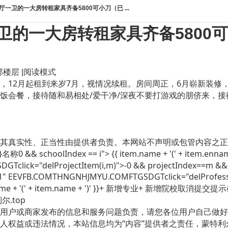
一卫的一大房转租家具齐备5800可小刀（已 ...
卫的一大房转租家具齐备5800
部楼层
|
阅读模式
，12月起租到来岁7月，视情况续租。房间周正，6月崭新装修，
饭会餐，接待随和易相处/爱干净/深夜不要打游戏的朋侪来，接待
实性、正当性由提供者负责。本网站不声明或包管内容之正确性和可靠
:''}}名称0 && schoolIndex == i"> {{ item.name + '(' + item
ick="delProjectItem(i,m)">-0 && projectIndex==m && scho
 EEVFB.COMTHNGNHJMYU.COMFTGSDGTclick="delProfessio
esename + '(' + item.name + ')' }}+ 新增专业+ 新增院校取消提交
尔.top
用户或商家发布的信息和服务问题负责，请您各位用户自己做好
人权益或违法情况，本站信息均为“内容”提供者之责任，蒙特