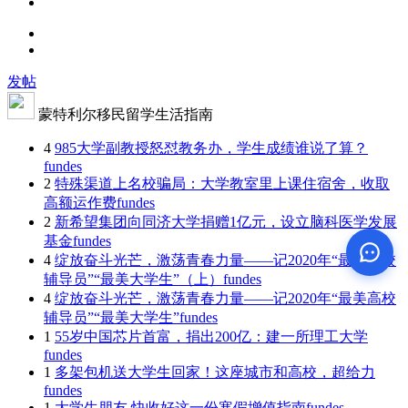
发帖
蒙特利尔移民留学生活指南
4
985大学副教授怒怼教务办，学生成绩谁说了算？
fundes
2
特殊渠道上名校骗局：大学教室里上课住宿舍，收取
高额运作费
fundes
2
新希望集团向同济大学捐赠1亿元，设立脑科医学发展
基金
fundes
4
绽放奋斗光芒，激荡青春力量——记2020年“最美高校
辅导员”“最美大学生”（上）
fundes
4
绽放奋斗光芒，激荡青春力量——记2020年“最美高校
辅导员”“最美大学生”
fundes
1
55岁中国芯片首富，捐出200亿：建一所理工大学
fundes
1
多架包机送大学生回家！这座城市和高校，超给力
fundes
1
大学生朋友,快收好这一份寒假增值指南
fundes