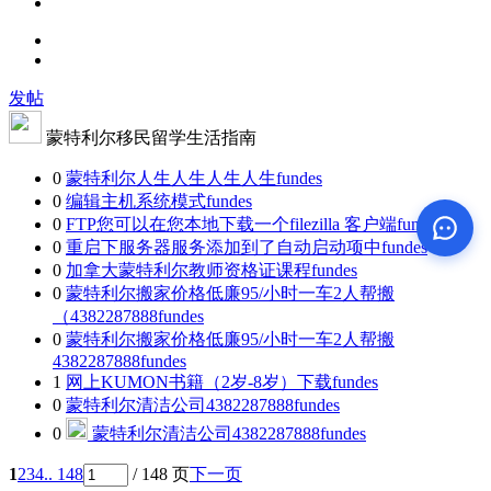
发帖
蒙特利尔移民留学生活指南
0
蒙特利尔人生人生人生人生
fundes
0
编辑主机系统模式
fundes
0
FTP您可以在您本地下载一个filezilla 客户端
fundes
0
重启下服务器服务添加到了自动启动项中
fundes
0
加拿大蒙特利尔教师资格证课程
fundes
0
蒙特利尔搬家价格低廉95/小时一车2人帮搬
（4382287888
fundes
0
蒙特利尔搬家价格低廉95/小时一车2人帮搬
4382287888
fundes
1
网上KUMON书籍（2岁-8岁）下载
fundes
0
蒙特利尔清洁公司4382287888
fundes
0
蒙特利尔清洁公司4382287888
fundes
1
2
3
4
.. 148
/ 148 页
下一页