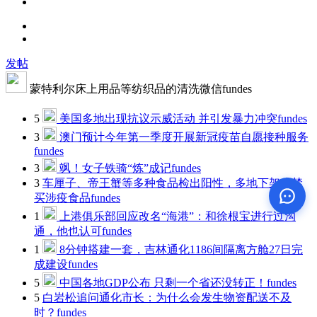
发帖
蒙特利尔床上用品等纺织品的清洗微信fundes
5
美国多地出现抗议示威活动 并引发暴力冲突
fundes
3
澳门预计今年第一季度开展新冠疫苗自愿接种服务
fundes
3
飒！女子铁骑“炼”成记
fundes
3
车厘子、帝王蟹等多种食品检出阳性，多地下架或禁
买涉疫食品
fundes
1
上港俱乐部回应改名“海港”：和徐根宝进行过沟
通，他也认可
fundes
1
8分钟搭建一套，吉林通化1186间隔离方舱27日完
成建设
fundes
5
中国各地GDP公布 只剩一个省还没转正！
fundes
5
白岩松追问通化市长：为什么会发生物资配送不及
时？
fundes